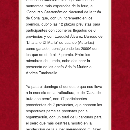
momentos más esperados de la feria, el
‘Concurso Gastronómico Nacional de la trufa
de Soria’ que, con un incremento en los
premios, cubrió las 12 plazas previstas para
participantes con cocineros llegados de 6
provincias y con Ezequiel Álvarez Barroso de
“L’Italiano Di María” de Luanco (Asturias)
como ganador, consiguiendo los 2000€ con
los que se dotó al 1º premio. Entre los
miembros del jurado, cabe destacar la
presencia de los chefs Adolfo Muñoz o
Andrea Tumbarello.
Ya para el domingo el concurso que nos lleva
a la esencia de la truficultura, el de ‘Caza de
trufa con perro’, con 17 participantes
procedentes de 7 provincias, que coparon las
respectivas parcelas previstas por la
organización, con un total de 3 capturas para
el perro que más destreza mostró en la
recolección de la
Tuber melanosporum
, Grey