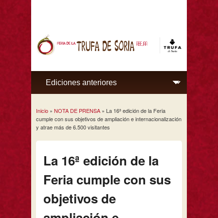
Inicio
»
NOTA DE PRENSA
» La 16ª edición de la Feria
Se encuentra usted aquí
cumple con sus objetivos de ampliación e internacionalización
y atrae más de 6.500 visitantes
La 16ª edición de la
Feria cumple con sus
objetivos de
ampliación e