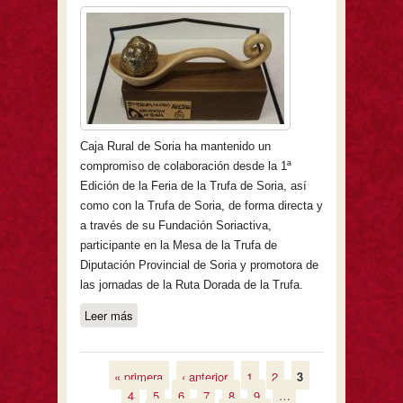
Caja Rural de Soria ha mantenido un
compromiso de colaboración desde la 1ª
Edición de la Feria de la Trufa de Soria, así
como con la Trufa de Soria, de forma directa y
a través de su Fundación Soriactiva,
participante en la Mesa de la Trufa de
Diputación Provincial de Soria y promotora de
las jornadas de la Ruta Dorada de la Trufa.
Leer más
sobre Caja Rural de Soria recibirá la 9ª
Trufa de Oro que concede el
Ayuntamiento de Abejar
« primera
‹ anterior
1
2
3
Páginas
4
5
6
7
8
9
…